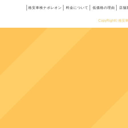
格安車検ナポレオン
料金について
低価格の理由
店舗
CopyRight© 格安車