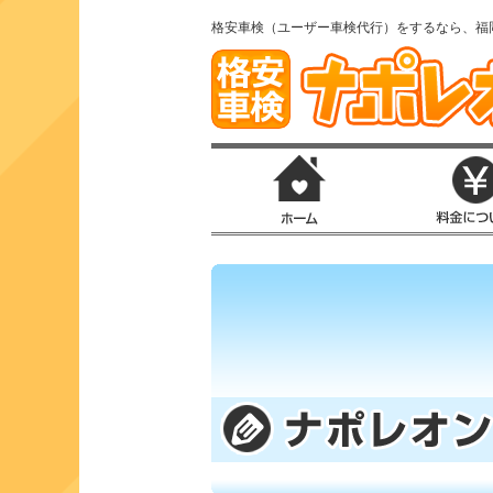
格安車検（ユーザー車検代行）をするなら、福