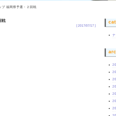
カップ 福岡県予選・２回戦
回戦
ca
[ 2017/07/17 ]
ナ
ar
2
2
2
2
2
2
2
2