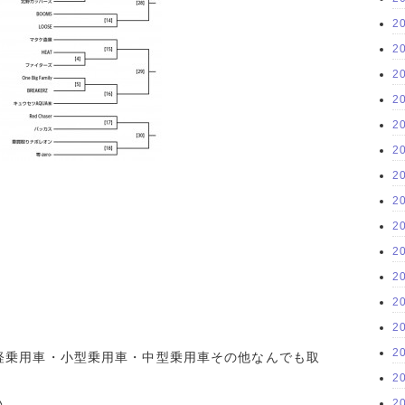
2
2
2
2
2
2
2
2
2
2
2
2
2
2
軽乗用車・小型乗用車・中型乗用車その他なんでも取
2
い。
2