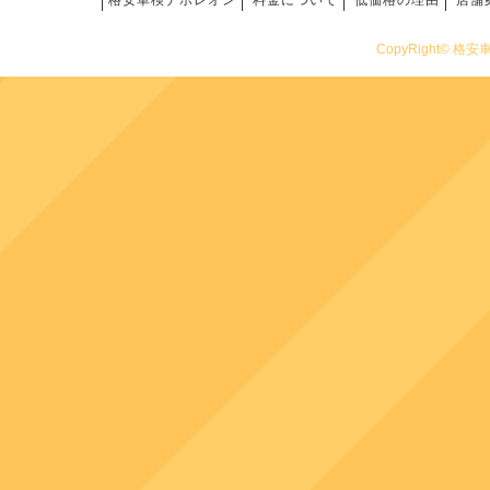
格安車検ナポレオン
料金について
低価格の理由
店舗
CopyRight© 格安車