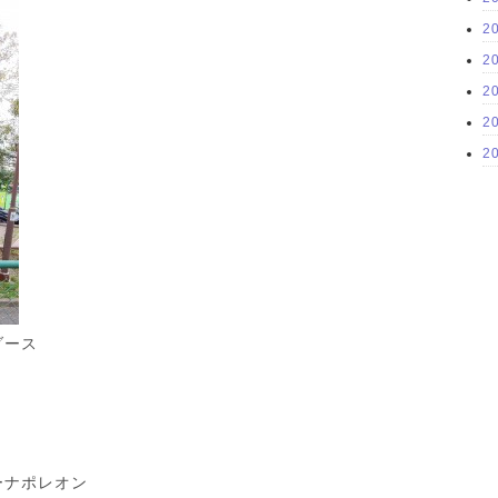
2
2
2
2
2
ダース
ーナポレオン