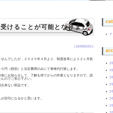
ca
を受けることが可能となりまし
ナ
[ 2026/02/23 ]
ar
ませんでしたが，２０２５年４月より、制度改革により２ヶ月前
2
００円（税別）と法定費用のみにて車検代行致します。
2
事前にお知らせして、了解を得てからの作業となりますので、請
2
せんのでご安心下さい。
2
得出来ない部品です。
2
んが目印になるかと思います。
2
2
2