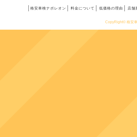
格安車検ナポレオン
料金について
低価格の理由
店舗
CopyRight© 格安車