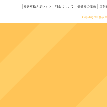
格安車検ナポレオン
料金について
低価格の理由
店舗
CopyRight© 格安車