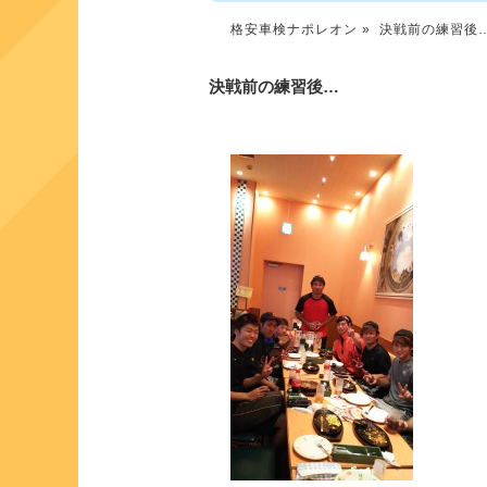
格安車検ナポレオン
» 決戦前の練習後
決戦前の練習後…