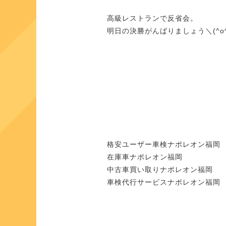
高級レストランで反省会。
明日の決勝がんばりましょう＼(^o^
格安ユーザー車検ナポレオン福岡
在庫車ナポレオン福岡
中古車買い取りナポレオン福岡
車検代行サービスナポレオン福岡