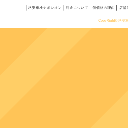
格安車検ナポレオン
料金について
低価格の理由
店舗
CopyRight© 格安車