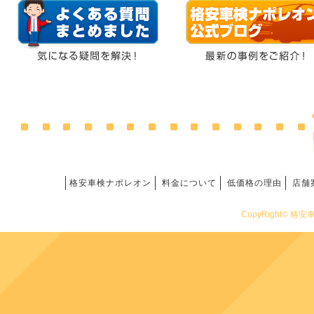
格安車検ナポレオン
料金について
低価格の理由
店舗
CopyRight© 格安車