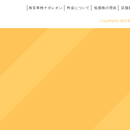
格安車検ナポレオン
料金について
低価格の理由
店舗
CopyRight© 格安車