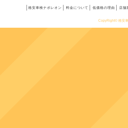
格安車検ナポレオン
料金について
低価格の理由
店舗
CopyRight© 格安車