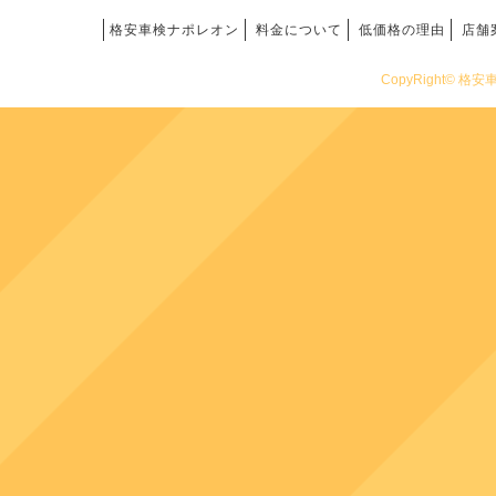
格安車検ナポレオン
料金について
低価格の理由
店舗
CopyRight© 格安車