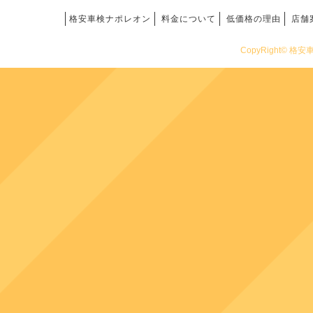
格安車検ナポレオン
料金について
低価格の理由
店舗
CopyRight© 格安車