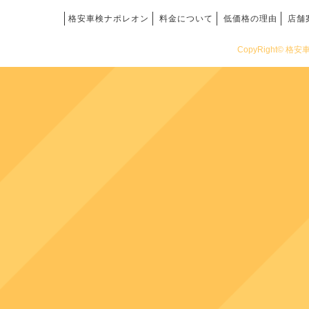
格安車検ナポレオン
料金について
低価格の理由
店舗
CopyRight© 格安車