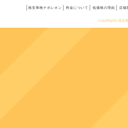
格安車検ナポレオン
料金について
低価格の理由
店舗
CopyRight© 格安車