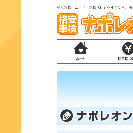
格安車検（ユーザー車検代行）をするなら、福