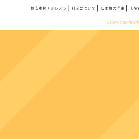
格安車検ナポレオン
料金について
低価格の理由
店舗
CopyRight© 格安車