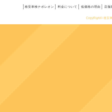
格安車検ナポレオン
料金について
低価格の理由
店舗
CopyRight© 格安車