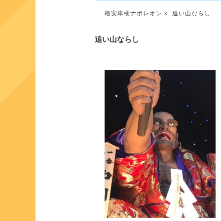
格安車検ナポレオン
» 追い山ならし
追い山ならし