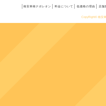
格安車検ナポレオン
料金について
低価格の理由
店舗
CopyRight© 格安車