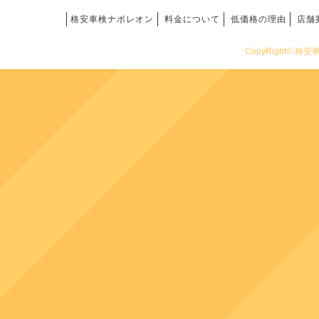
格安車検ナポレオン
料金について
低価格の理由
店舗
CopyRight© 格安車