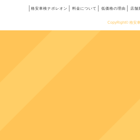
格安車検ナポレオン
料金について
低価格の理由
店舗
CopyRight© 格安車