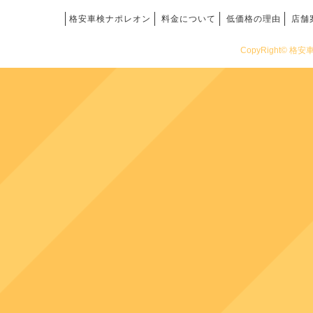
格安車検ナポレオン
料金について
低価格の理由
店舗
CopyRight© 格安車