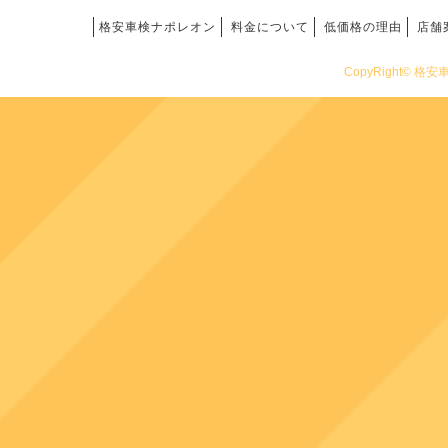
格安車検ナポレオン
料金について
低価格の理由
店舗
CopyRight© 格安車