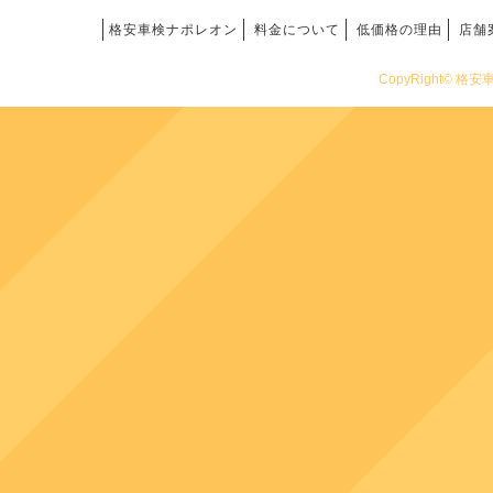
格安車検ナポレオン
料金について
低価格の理由
店舗
CopyRight© 格安車