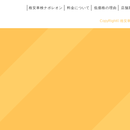
格安車検ナポレオン
料金について
低価格の理由
店舗
CopyRight© 格安車