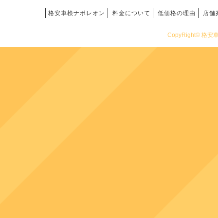
格安車検ナポレオン
料金について
低価格の理由
店舗
CopyRight© 格安車