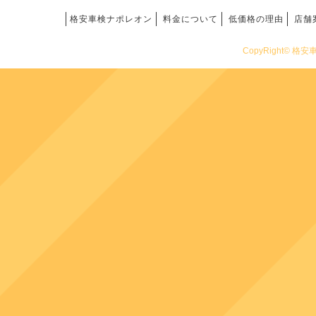
格安車検ナポレオン
料金について
低価格の理由
店舗
CopyRight© 格安車