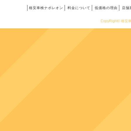
格安車検ナポレオン
料金について
低価格の理由
店舗
CopyRight© 格安車