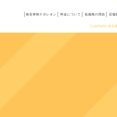
格安車検ナポレオン
料金について
低価格の理由
店舗
CopyRight© 格安車