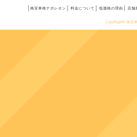
格安車検ナポレオン
料金について
低価格の理由
店舗
CopyRight© 格安車