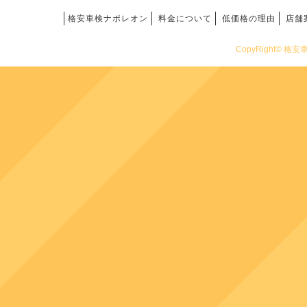
格安車検ナポレオン
料金について
低価格の理由
店舗
CopyRight© 格安車