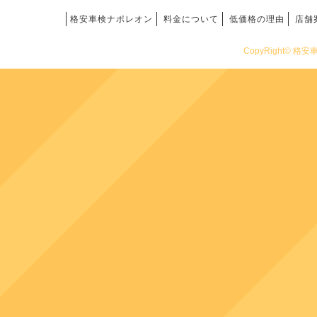
格安車検ナポレオン
料金について
低価格の理由
店舗
CopyRight© 格安車