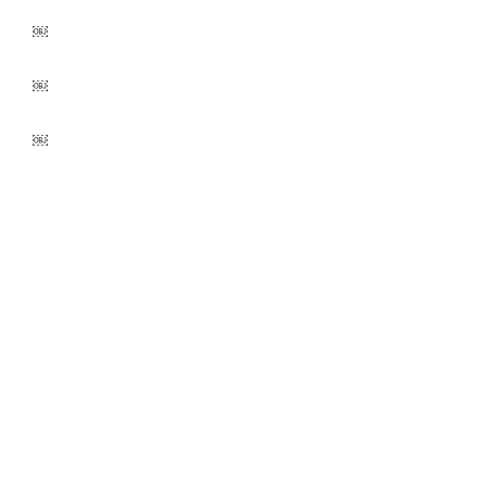
￼
￼
￼