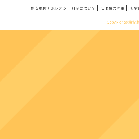
格安車検ナポレオン
料金について
低価格の理由
店舗
CopyRight© 格安車