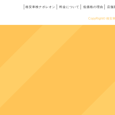
格安車検ナポレオン
料金について
低価格の理由
店舗
CopyRight© 格安車