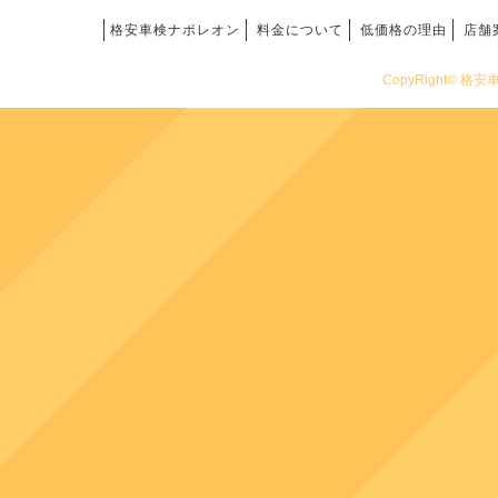
格安車検ナポレオン
料金について
低価格の理由
店舗
CopyRight© 格安車