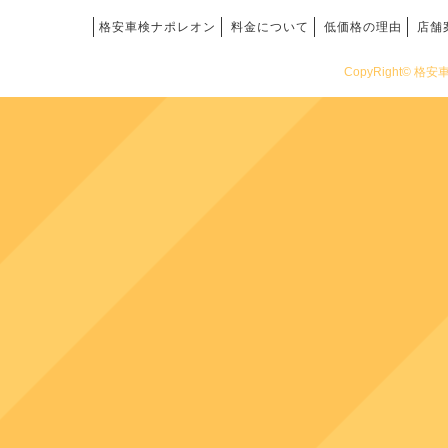
格安車検ナポレオン
料金について
低価格の理由
店舗
CopyRight© 格安車