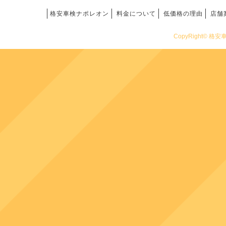
格安車検ナポレオン
料金について
低価格の理由
店舗
CopyRight© 格安車