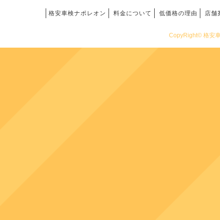
格安車検ナポレオン
料金について
低価格の理由
店舗
CopyRight© 格安車