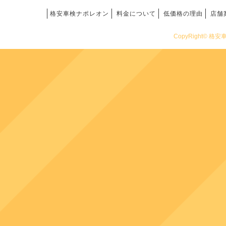
格安車検ナポレオン
料金について
低価格の理由
店舗
CopyRight© 格安車